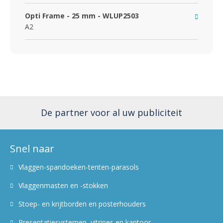
Opti Frame - 25 mm - WLUP2503
A2
De partner voor al uw publiciteit
Snel naar
Vlaggen-spandoeken-tenten-parasols
Vlaggenmasten en -stokken
Stoep- en krijtborden en posterhouders
Presentatiesystemen, vitrines en kantoor